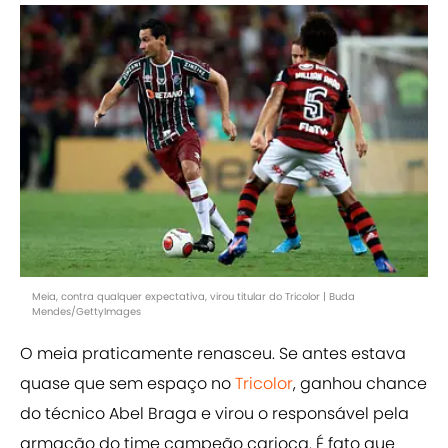
Meia, contra qualquer expectativa, virou titular do Tricolor | Buda
Mendes/GettyImages
O meia praticamente renasceu. Se antes estava
quase que sem espaço no
Tricolor
, ganhou chance
do técnico Abel Braga e virou o responsável pela
armação do time campeão carioca. É fato que