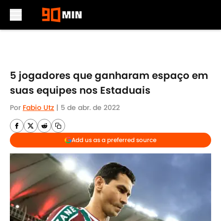
Skip to main content
5 jogadores que ganharam espaço em
suas equipes nos Estaduais
Por
Fabio Utz
|
5 de abr. de 2022
Add us as a preferred source