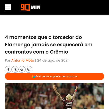
Skip to main content
4 momentos que o torcedor do
Flamengo jamais se esquecerá em
confrontos com o Grêmio
Por
Antonio Mota
|
24 de ago. de 2021
Add us as a preferred source