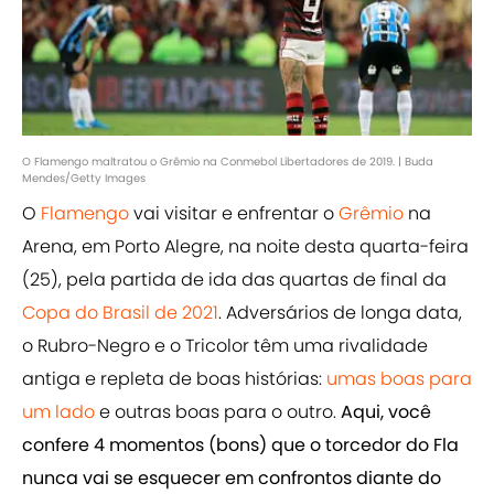
O Flamengo maltratou o Grêmio na Conmebol Libertadores de 2019. | Buda
Mendes/Getty Images
O
Flamengo
vai visitar e enfrentar o
Grêmio
na
Arena, em Porto Alegre, na noite desta quarta-feira
(25), pela partida de ida das quartas de final da
Copa do Brasil de 2021
. Adversários de longa data,
o Rubro-Negro e o Tricolor têm uma rivalidade
antiga e repleta de boas histórias:
umas boas para
um lado
e outras boas para o outro.
Aqui, você
confere 4 momentos (bons) que o torcedor do Fla
nunca vai se esquecer em confrontos diante do