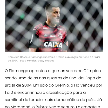
Com Júlio César, o Flamengo superou o Grêmio e avançou na Copa do Brasil
de 2004. | Buda Mendes/Getty Images
O Flamengo aprontou algumas vezes no Olímpico,
sendo uma delas nas quartas de final da Copa do
Brasil de 2004. Em solo do Grêmio, o Fla venceu por
1 a 0 e encaminhou a classificação para a
semifinal do torneio mais democrático do país... Já
no Maracanã, o Rubro-Negro segurou o empate e