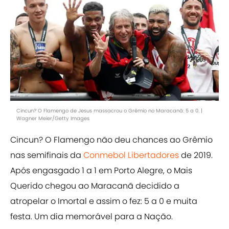
Cincun? O Flamengo de Jesus massacrou o Grêmio no Maracanã: 5 a 0. |
Wagner Meier/Getty Images
Cincun? O Flamengo não deu chances ao Grêmio
nas semifinais da
Conmebol Libertadores
de 2019.
Após engasgado 1 a 1 em Porto Alegre, o Mais
Querido chegou ao Maracanã decidido a
atropelar o Imortal e assim o fez: 5 a 0 e muita
festa. Um dia memorável para a Nação.