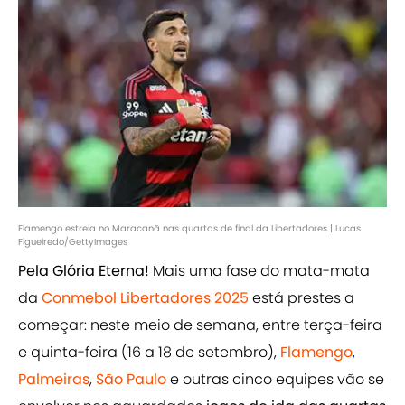
Flamengo estreia no Maracanã nas quartas de final da Libertadores | Lucas
Figueiredo/GettyImages
Pela Glória Eterna!
Mais uma fase do mata-mata
da
Conmebol Libertadores 2025
está prestes a
começar: neste meio de semana, entre terça-feira
e quinta-feira (16 a 18 de setembro),
Flamengo
,
Palmeiras
,
São Paulo
e outras cinco equipes vão se