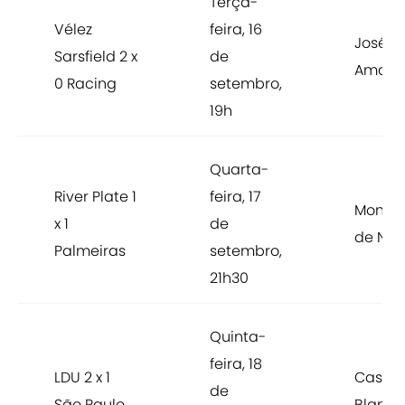
Terça-
Vélez
feira, 16
José
Sarsfield 2 x
de
Amalfi
0 Racing
setembro,
19h
Quarta-
River Plate 1
feira, 17
Monum
x 1
de
de Núñ
Palmeiras
setembro,
21h30
Quinta-
feira, 18
LDU 2 x 1
Casa
de
São Paulo
Blanca