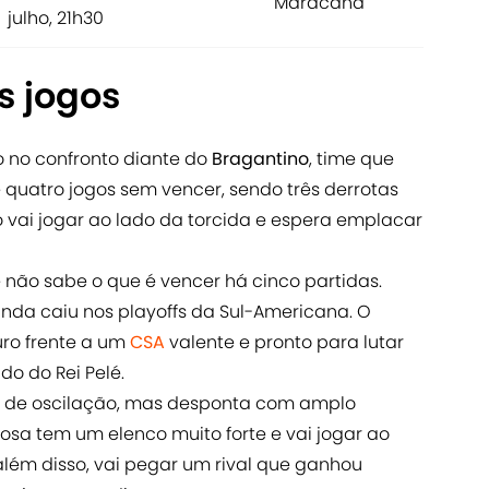
Maracanã
julho, 21h30
s jogos
o no confronto diante do
Bragantino
, time que
 quatro jogos sem vencer, sendo três derrotas
so vai jogar ao lado da torcida e espera emplacar
e não sabe o que é vencer há cinco partidas.
inda caiu nos playoffs da Sul-Americana. O
uro frente a um
CSA
valente e pronto para lutar
o do Rei Pelé.
 de oscilação, mas desponta com amplo
posa tem um elenco muito forte e vai jogar ao
 além disso, vai pegar um rival que ganhou