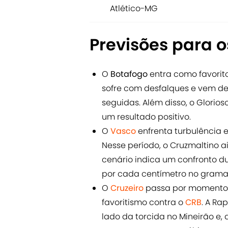
Atlético-MG
Previsões para o
O
Botafogo
entra como favorit
sofre com desfalques e vem de
seguidas. Além disso, o Glorio
um resultado positivo.
O
Vasco
enfrenta turbulência 
Nesse período, o Cruzmaltino a
cenário indica um confronto d
por cada centímetro no gramad
O
Cruzeiro
passa por momento
favoritismo contra o
CRB
. A Ra
lado da torcida no Mineirão e,