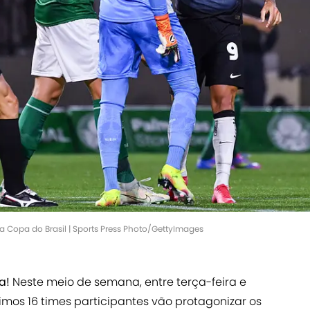
a Copa do Brasil | Sports Press Photo/GettyImages
ta!
Neste meio de semana, entre terça-feira e
últimos 16 times participantes vão protagonizar os