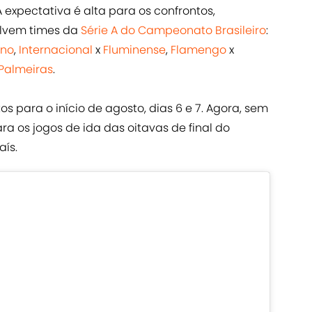
 A expectativa é alta para os confrontos,
olvem times da
Série A do Campeonato Brasileiro
:
ino
,
Internacional
x
Fluminense
,
Flamengo
x
Palmeiras
.
s para o início de agosto, dias 6 e 7. Agora, sem
ra os jogos de ida das oitavas de final do
aís.