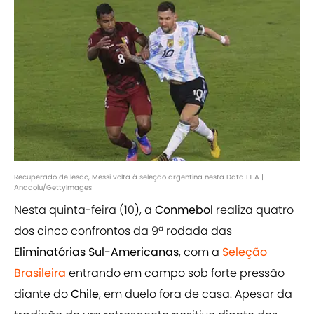
Recuperado de lesão, Messi volta à seleção argentina nesta Data FIFA |
Anadolu/GettyImages
Nesta quinta-feira (10), a
Conmebol
realiza quatro
dos cinco confrontos da 9ª rodada das
Eliminatórias Sul-Americanas
, com a
Seleção
Brasileira
entrando em campo sob forte pressão
diante do
Chile
, em duelo fora de casa. Apesar da