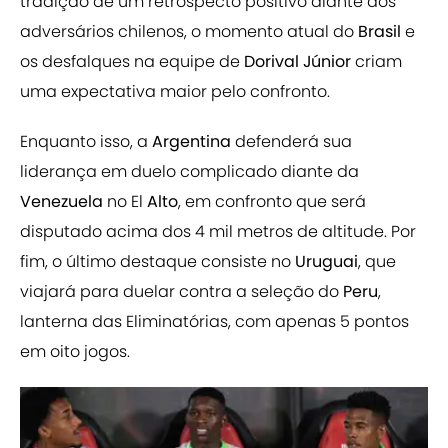
tradição de um retrospecto positivo diante dos
adversários chilenos, o momento atual do
Brasil
e
os desfalques na equipe de
Dorival Júnior
criam
uma expectativa maior pelo confronto.
Enquanto isso, a
Argentina
defenderá sua
liderança em duelo complicado diante da
Venezuela
no
El
Alto
, em confronto que será
disputado acima dos 4 mil metros de altitude. Por
fim, o último destaque consiste no
Uruguai
, que
viajará para duelar contra a seleção do
Peru
,
lanterna das Eliminatórias, com apenas 5 pontos
em oito jogos.