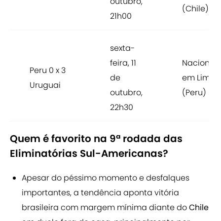
outubro,
(Chile)
21h00
sexta-
feira, 11
Nacional,
Peru 0 x 3
de
em Lima
Uruguai
outubro,
(Peru)
22h30
Quem é favorito na 9ª rodada das
Eliminatórias Sul-Americanas?
Apesar do péssimo momento e desfalques
importantes, a tendência aponta vitória
brasileira com margem mínima diante do
Chile