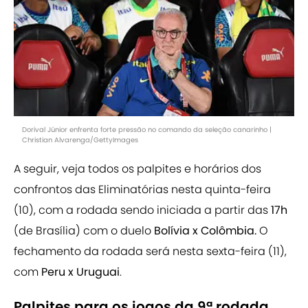
Dorival Júnior enfrenta forte pressão no comando da seleção canarinho |
Christian Alvarenga/GettyImages
A seguir, veja todos os palpites e horários dos
confrontos das Eliminatórias nesta quinta-feira
(10), com a rodada sendo iniciada a partir das
17h
(de Brasília) com o duelo
Bolívia x Colômbia.
O
fechamento da rodada será nesta sexta-feira (11),
com
Peru x Uruguai
.
Palpites para os jogos da 9ª rodada