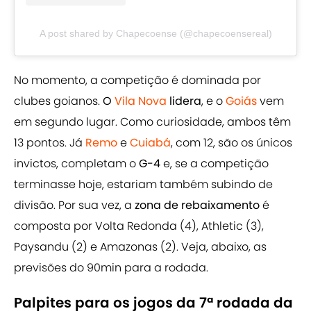
A post shared by Chapecoense (@chapecoensereal)
No momento, a competição é dominada por
clubes goianos.
O
Vila Nova
lidera
, e o
Goiás
vem
em segundo lugar. Como curiosidade, ambos têm
13 pontos. Já
Remo
e
Cuiabá
, com 12, são os únicos
invictos, completam o
G-4
e, se a competição
terminasse hoje, estariam também subindo de
divisão. Por sua vez, a
zona de rebaixamento
é
composta por Volta Redonda (4), Athletic (3),
Paysandu (2) e Amazonas (2). Veja, abaixo, as
previsões do 90min para a rodada.
Palpites para os jogos da 7ª rodada da