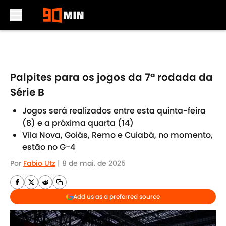
Skip to main content
Palpites para os jogos da 7ª rodada da
Série B
Jogos será realizados entre esta quinta-feira
(8) e a próxima quarta (14)
Vila Nova, Goiás, Remo e Cuiabá, no momento,
estão no G-4
Por
Fabio Utz
|
8 de mai. de 2025
Add us as a preferred source