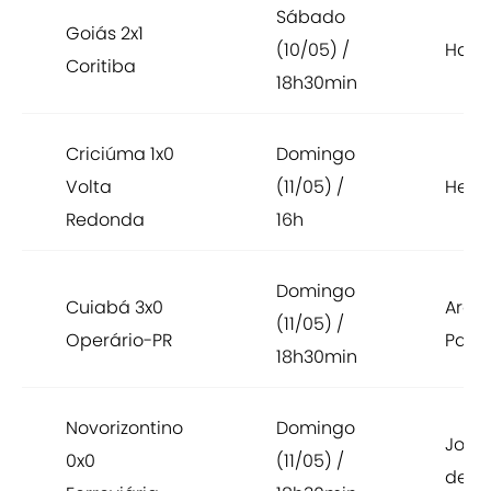
Sábado
Goiás 2x1
(10/05) /
Hailé
Coritiba
18h30min
Criciúma 1x0
Domingo
Volta
(11/05) /
Herib
Redonda
16h
Domingo
Cuiabá 3x0
Aren
(11/05) /
Operário-PR
Pant
18h30min
Novorizontino
Domingo
Jorg
0x0
(11/05) /
de Bi