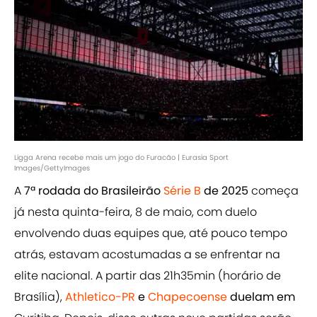
Ligga Arena recebe mais um jogo do Furacão | Eurasia Sport
Images/GettyImages
A
7ª rodada do Brasileirão
Série B
de 2025
começa
já nesta quinta-feira, 8 de maio, com duelo
envolvendo duas equipes que, até pouco tempo
atrás, estavam acostumadas a se enfrentar na
elite nacional. A partir das 21h35min (horário de
Brasília),
Athletico-PR
e
Chapecoense
duelam em