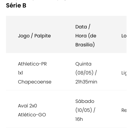
Série B
Data /
Jogo / Palpite
Hora (de
Local
Brasília)
Athletico-PR
Quinta
1x1
(08/05) /
Ligg
Chapecoense
21h35min
Sábado
Avaí 2x0
(10/05) /
Ress
Atlético-GO
16h