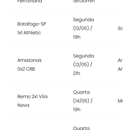
Ferroviária
18h30min
Segunda
Botafogo-SP
(12/05) /
Sant
1x1 Athletic
19h
Segunda
Amazonas
Aren
(12/05) /
0x2 CRB
Amaz
21h
Quarta
Remo 2x1 Vila
(14/05) /
Mang
Nova
19h
Quarta