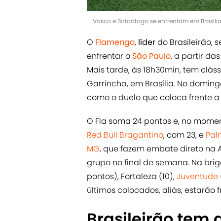
Vasco e Botadfogo se enfrentam em Brasília
O
Flamengo
,
líder
do Brasileirão, 
enfrentar o
São Paulo
, a partir da
Mais tarde, às 18h30min, tem clás
Garrincha, em Brasília. No doming
como o duelo que coloca frente a
O Fla soma 24 pontos e, no moment
Red Bull Bragantino
, com 23, e
Pal
MG
, que fazem embate direto na 
grupo no final de semana. Na bri
pontos), Fortaleza (10),
Juventude
últimos colocados, aliás, estarão f
Brasileirão tem 