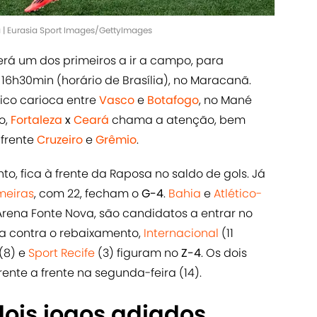
 | Eurasia Sport Images/GettyImages
será um dos primeiros a ir a campo, para
s 16h30min (horário de Brasília), no Maracanã.
sico carioca entre
Vasco
e
Botafogo
, no Mané
o,
Fortaleza
x
Ceará
chama a atenção, bem
 frente
Cruzeiro
e
Grêmio
.
o, fica à frente da Raposa no saldo de gols. Já
meiras
, com 22, fecham o
G-4
.
Bahia
e
Atlético-
Arena Fonte Nova, são candidatos a entrar no
ga contra o rebaixamento,
Internacional
(11
(8) e
Sport Recife
(3) figuram no
Z-4
. Os dois
rente a frente na segunda-feira (14).
dois jogos adiados