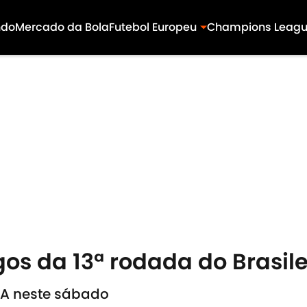
ndo
Mercado da Bola
Futebol Europeu
Champions Leag
gos da 13ª rodada do Brasil
e A neste sábado