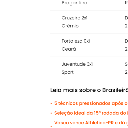
Bragantino
1
Cruzeiro 2x1
D
Grêmio
2
Fortaleza 0x1
D
Ceará
2
Juventude 3x1
S
Sport
2
Leia mais sobre o Brasileir
5 técnicos pressionados após o 
•
Seleção ideal da 15ª rodada do 
•
Vasco vence Athletico-PR e dá g
•