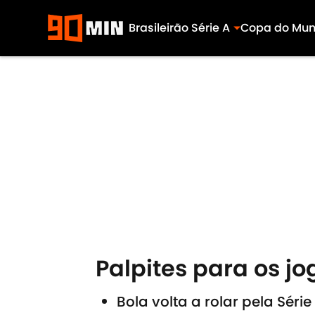
Brasileirão Série A
Copa do Mu
Skip to main content
Palpites para os jo
Bola volta a rolar pela Séri