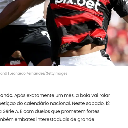
canã | Leonardo Fernandez/GettyImages
tando
. Após exatamente um mês, a bola vai rolar
tição do calendário nacional. Neste sábado, 12
 Série A. E com duelos que prometem fortes
também embates interestaduais de grande