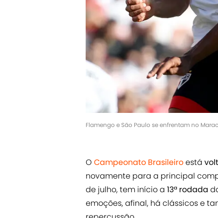
Flamengo e São Paulo se enfrentam no Mara
O
Campeonato Brasileiro
está
vol
novamente para a principal compe
de julho, tem início a
13ª rodada
da
emoções, afinal, há clássicos e 
repercussão.