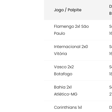
D
Jogo / Palpite
B
Flamengo 2x1 São
S
Paulo
1
Internacional 2x0
S
Vitória
1
Vasco 2x2
S
Botafogo
1
Bahia 2x1
S
Atlético-MG
2
Corinthians 1x1
D