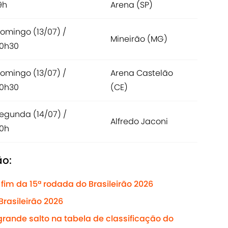
9h
Arena (SP)
omingo (13/07) /
Mineirão (MG)
0h30
omingo (13/07) /
Arena Castelão
0h30
(CE)
egunda (14/07) /
Alfredo Jaconi
0h
ão:
fim da 15ª rodada do Brasileirão 2026
Brasileirão 2026
rande salto na tabela de classificação do