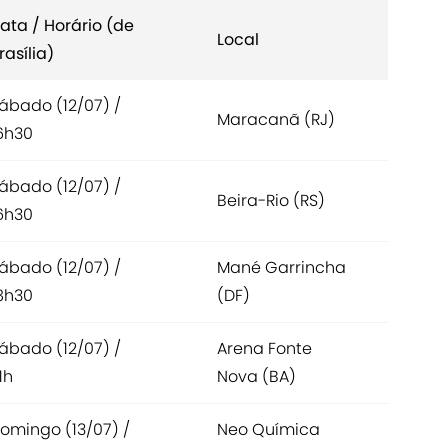
ata / Horário (de
Local
rasília)
ábado (12/07) /
Maracanã (RJ)
6h30
ábado (12/07) /
Beira-Rio (RS)
6h30
ábado (12/07) /
Mané Garrincha
8h30
(DF)
ábado (12/07) /
Arena Fonte
1h
Nova (BA)
omingo (13/07) /
Neo Química