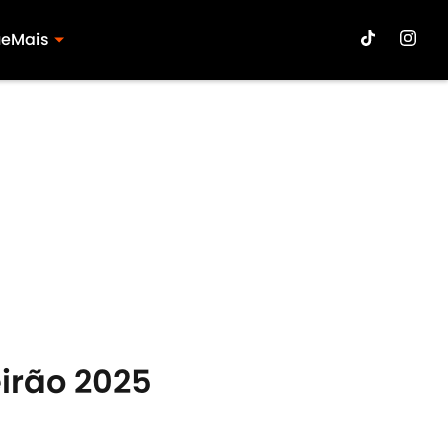
ue
Mais
eirão 2025