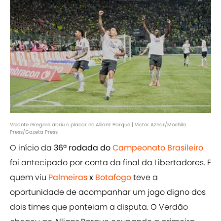
Volante Gregore abriu o placar no Allianz Parque | Victor Aznar/Mochila
Press/Gazeta Press
O início da
36ª rodada do
Campeonato Brasileiro
foi antecipado por conta da final da Libertadores. E
quem viu
Palmeiras
x
Botafogo
teve a
oportunidade de acompanhar um jogo digno dos
dois times que ponteiam a disputa. O Verdão