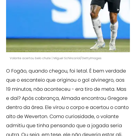
Volante acertou belo chute | Miguel Schincariol/GettyImages
O Fogão, quando chegou, foi letal. É bem verdade
que o escanteio que originou o gol alvinegro, aos
19 minutos, não aconteceu - era tiro de meta. Mas
e daí? Após cobrança, Almada encontrou Gregore
dentro da área. Ele virou o corpo e acertou o canto
alto de Weverton. Como curiosidade, o volante
admitiu que tinha pensando que a jogada seria
outra. Ou seja, em tese, ele não deveria estar ali,