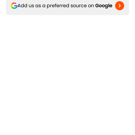
Add us as a preferred source on
Google
Assuntos Relacionados
Botafogo
Palmeiras
Gustavo Gómez
Home
/
Brasileirao Série A
Sobre 90min
Política de
Privacidade
Política de Cookies
Termos e Condições