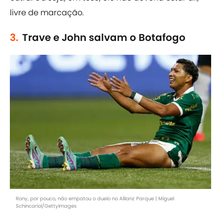
livre de marcação.
3.
Trave e John salvam o Botafogo
Rony, por pouco, não empatou o duelo no Allianz Parque | Miguel
Schincariol/GettyImages