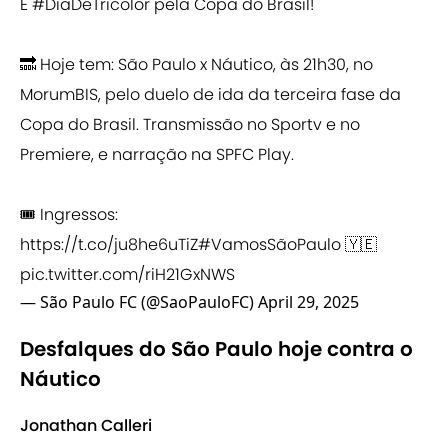
É
#DiaDeTricolor
pela Copa do Brasil!
🔜 Hoje tem: São Paulo x Náutico, às 21h30, no
MorumBIS, pelo duelo de ida da terceira fase da
Copa do Brasil. Transmissão no Sportv e no
Premiere, e narração na SPFC Play.
🎟️ Ingressos:
https://t.co/ju8he6uTiZ
#VamosSãoPaulo
🇾🇪
pic.twitter.com/riH21GxNWS
— São Paulo FC (@SaoPauloFC)
April 29, 2025
Desfalques do São Paulo hoje contra o
Náutico
Jonathan Calleri