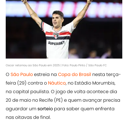
Oscar retornou ao São Paulo em 2025 | Foto: Paulo Pinto / São Paulo FC
O
São Paulo
estreia na
Copa do Brasil
nesta terça-
feira (29) contra o
Náutico
, no Estádio Morumbis,
na capital paulista. O jogo de volta acontece dia
20 de maio no Recife (PE) e quem avançar precisa
aguardar um
sorteio
para saber quem enfrenta
nas oitavas de final.