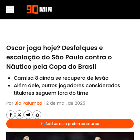
Skip to main content
Oscar joga hoje? Desfalques e
escalação do São Paulo contra o
Náutico pela Copa do Brasil
Camisa 8 ainda se recupera de lesão
Além dele, outros jogadores considerados
titulares seguem fora do time
Por
Bia Palumbo
|
2 de mai. de 2025
Add us as a preferred source