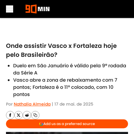
Skip to main content
Onde assistir Vasco x Fortaleza hoje
pelo Brasileirão?
Duelo em São Januário é válido pela 9ª rodada
da Série A
Vasco abre a zona de rebaixamento com 7
pontos; Fortaleza é o 11º colocado, com 10
pontos
Por
Nathalia Almeida
|
17 de mai. de 2025
Add us as a preferred source