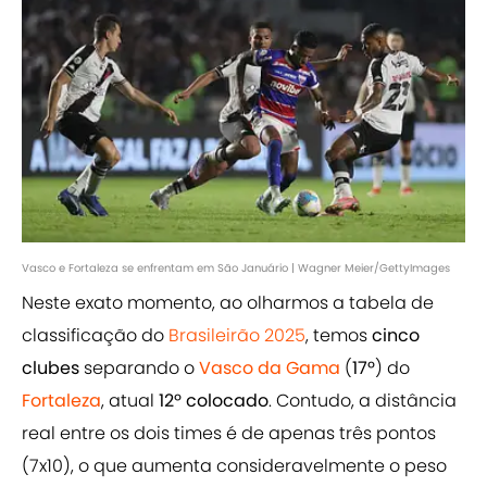
Vasco e Fortaleza se enfrentam em São Januário | Wagner Meier/GettyImages
Neste exato momento, ao olharmos a tabela de
classificação do
Brasileirão 2025
, temos
cinco
clubes
separando o
Vasco da Gama
(
17º
) do
Fortaleza
, atual
12º colocado
. Contudo, a distância
real entre os dois times é de apenas três pontos
(7x10), o que aumenta consideravelmente o peso