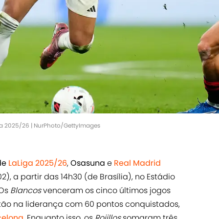
ga 2025/26 | NurPhoto/GettyImages
de
LaLiga 2025/26
,
Osasuna
e
Real Madrid
, a partir das 14h30 (de Brasília), no Estádio
 Os
Blancos
venceram os cinco últimos jogos
tão na liderança com 60 pontos conquistados,
celona
. Enquanto isso, os
Rojillos
somaram três