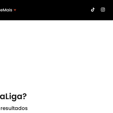
ue
Mais
LaLiga?
 resultados