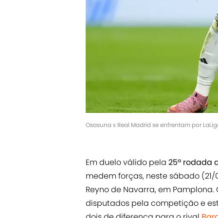
Osasuna x Real Madrid se enfrentam por LaLi
Em duelo válido pela
25ª rodada 
medem forças, neste sábado (21/02)
Reyno de Navarra, em Pamplona.
disputados pela competição e es
dois de diferença para o rival
Bar