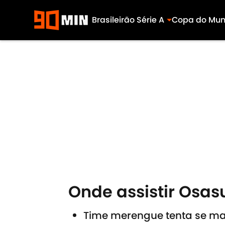
Brasileirão Série A
Copa do Mu
Skip to main content
Onde assistir Osas
Time merengue tenta se man