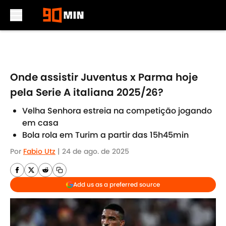
Skip to main content
Onde assistir Juventus x Parma hoje
pela Serie A italiana 2025/26?
Velha Senhora estreia na competição jogando
em casa
Bola rola em Turim a partir das 15h45min
Por
Fabio Utz
|
24 de ago. de 2025
Add us as a preferred source