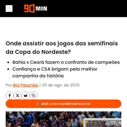
Skip to main content
Onde assistir aos jogos das semifinais
da Copa do Nordeste?
Bahia x Ceará fazem o confronto de campeões
Confiança e CSA brigam pela melhor
campanha da história
Por
Bia Palumbo
|
20 de ago. de 2025
Add us as a preferred source