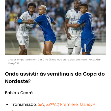
Clubes empataram em 0 a 0 no último jogo entre eles, em maio | Foto: Allan
Max/CSA
Onde assistir às semifinais da Copa do
Nordeste?
Bahia x Ceará
Transmissão
:
SBT
,
ESPN 2
,
Premiere
,
Disney+