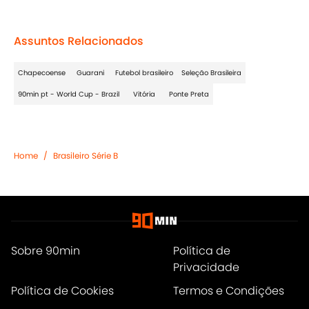
Assuntos Relacionados
Chapecoense
Guarani
Futebol brasileiro
Seleção Brasileira
90min pt - World Cup - Brazil
Vitória
Ponte Preta
Home
/
Brasileiro Série B
Sobre 90min
Política de
Privacidade
Política de Cookies
Termos e Condições