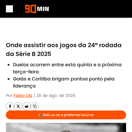
Skip to main content
Onde assistir aos jogos da 24ª rodada
da Série B 2025
Duelos ocorrem entre esta quinta e a próxima
terça-feira
Goiás e Coritiba brigam pontoa ponto pela
liderança
Por
Fabio Utz
|
28 de ago. de 2025
Add us as a preferred source