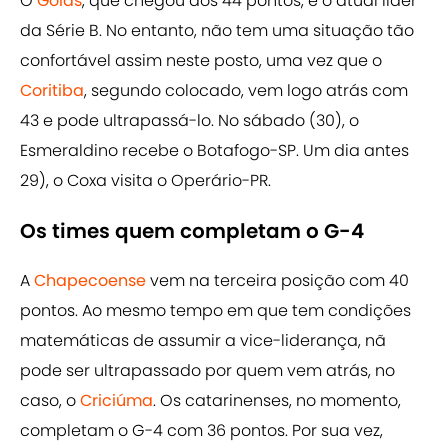
O
Goiás
, que chegou aos 44 pontos, é o atual líder
da Série B. No entanto, não tem uma situação tão
confortável assim neste posto, uma vez que o
Coritiba
, segundo colocado, vem logo atrás com
43 e pode ultrapassá-lo. No sábado (30), o
Esmeraldino recebe o Botafogo-SP. Um dia antes
29), o Coxa visita o Operário-PR.
Os times quem completam o G-4
A
Chapecoense
vem na terceira posição com 40
pontos. Ao mesmo tempo em que tem condições
matemáticas de assumir a vice-liderança, nã
pode ser ultrapassado por quem vem atrás, no
caso, o
Criciúma
. Os catarinenses, no momento,
completam o G-4 com 36 pontos. Por sua vez,