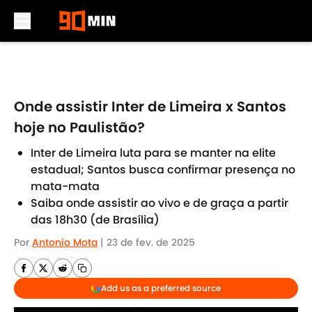
Skip to main content
Onde assistir Inter de Limeira x Santos
hoje no Paulistão?
Inter de Limeira luta para se manter na elite
estadual; Santos busca confirmar presença no
mata-mata
Saiba onde assistir ao vivo e de graça a partir
das 18h30 (de Brasília)
Por
Antonio Mota
|
23 de fev. de 2025
Add us as a preferred source