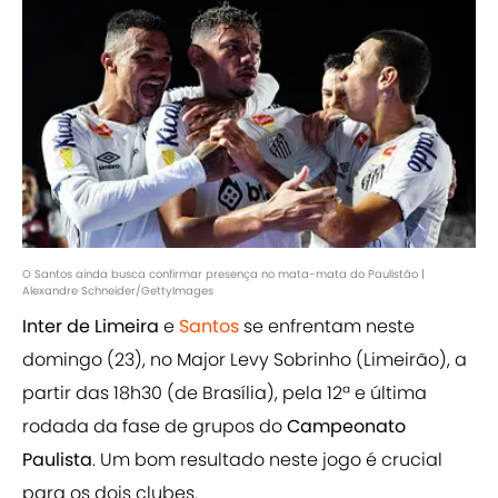
O Santos ainda busca confirmar presença no mata-mata do Paulistão |
Alexandre Schneider/GettyImages
Inter de Limeira
e
Santos
se enfrentam neste
domingo (23), no Major Levy Sobrinho (Limeirão), a
partir das 18h30 (de Brasília), pela 12ª e última
rodada da fase de grupos do
Campeonato
Paulista
. Um bom resultado neste jogo é crucial
para os dois clubes.