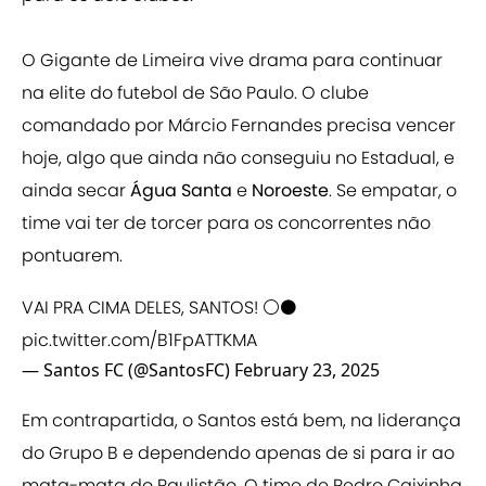
O Gigante de Limeira vive drama para continuar
na elite do futebol de São Paulo. O clube
comandado por Márcio Fernandes precisa vencer
hoje, algo que ainda não conseguiu no Estadual, e
ainda secar
Água Santa
e
Noroeste
. Se empatar, o
time vai ter de torcer para os concorrentes não
pontuarem.
VAI PRA CIMA DELES, SANTOS! ⚪⚫
pic.twitter.com/B1FpATTKMA
— Santos FC (@SantosFC)
February 23, 2025
Em contrapartida, o Santos está bem, na liderança
do Grupo B e dependendo apenas de si para ir ao
mata-mata do Paulistão. O time de Pedro Caixinha