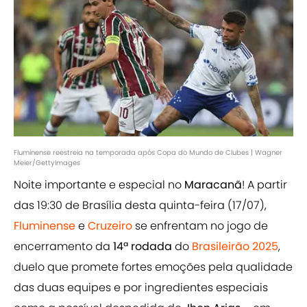
Fluminense reestreia na temporada após Copa do Mundo de Clubes | Wagner
Meier/GettyImages
Noite importante e especial no
Maracanã
! A partir
das 19:30 de Brasília desta quinta-feira (17/07),
Fluminense
e
Cruzeiro
se enfrentam no jogo de
encerramento da
14ª rodada
do
Brasileirão 2025
,
duelo que promete fortes emoções pela qualidade
das duas equipes e por ingredientes especiais