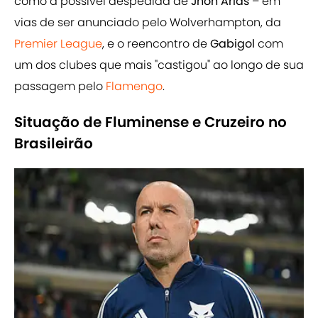
como a possível despedida de
Jhon Arias
– em
vias de ser anunciado pelo Wolverhampton, da
Premier League
, e o reencontro de
Gabigol
com
um dos clubes que mais "castigou" ao longo de sua
passagem pelo
Flamengo
.
Situação de Fluminense e Cruzeiro no
Brasileirão