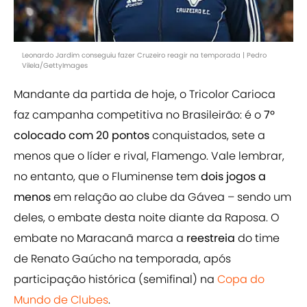
Leonardo Jardim conseguiu fazer Cruzeiro reagir na temporada | Pedro
Vilela/GettyImages
Mandante da partida de hoje, o Tricolor Carioca
faz campanha competitiva no Brasileirão: é o
7º
colocado com 20 pontos
conquistados, sete a
menos que o líder e rival, Flamengo. Vale lembrar,
no entanto, que o Fluminense tem
dois jogos a
menos
em relação ao clube da Gávea – sendo um
deles, o embate desta noite diante da Raposa. O
embate no Maracanã marca a
reestreia
do time
de Renato Gaúcho na temporada, após
participação histórica (semifinal) na
Copa do
Mundo de Clubes
.