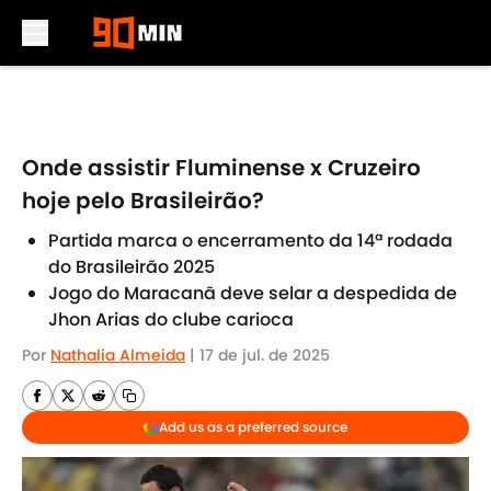
Skip to main content
Onde assistir Fluminense x Cruzeiro
hoje pelo Brasileirão?
Partida marca o encerramento da 14ª rodada
do Brasileirão 2025
Jogo do Maracanã deve selar a despedida de
Jhon Arias do clube carioca
Por
Nathalia Almeida
|
17 de jul. de 2025
Add us as a preferred source