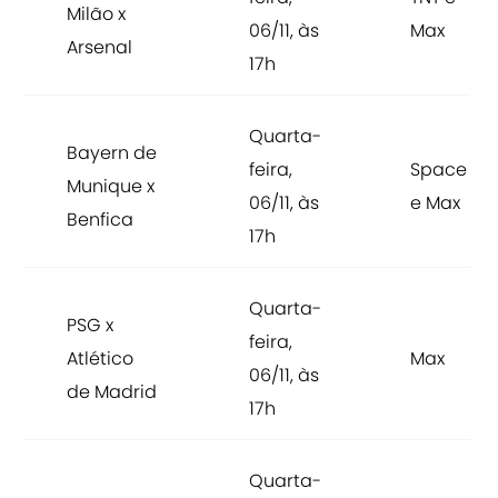
Milão x
06/11, às
Max
Arsenal
17h
Quarta-
Bayern de
feira,
Space
Munique x
06/11, às
e Max
Benfica
17h
Quarta-
PSG x
feira,
Atlético
Max
06/11, às
de Madrid
17h
Quarta-