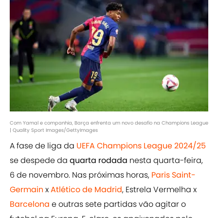
Com Yamal e companhia, Barça enfrenta um novo desafio na Champions League
| Quality Sport Images/GettyImages
A fase de liga da
UEFA Champions League 2024/25
se despede da
quarta rodada
nesta quarta-feira,
6 de novembro. Nas próximas horas,
Paris Saint-
Germain
x
Atlético de Madrid
, Estrela Vermelha x
Barcelona
e outras sete partidas vão agitar o