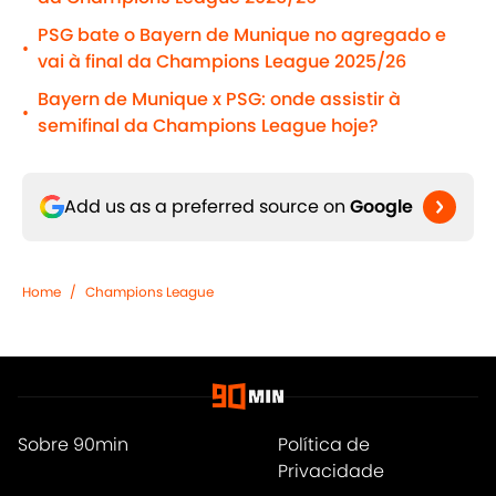
PSG bate o Bayern de Munique no agregado e
•
vai à final da Champions League 2025/26
Bayern de Munique x PSG: onde assistir à
•
semifinal da Champions League hoje?
Add us as a preferred source on
Google
Home
/
Champions League
Sobre 90min
Política de
Privacidade