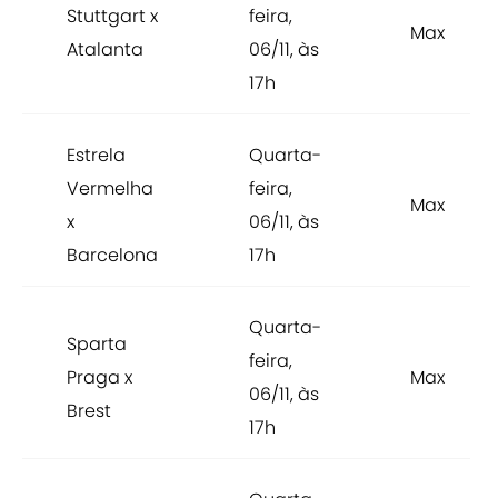
Stuttgart x
feira,
Max
Atalanta
06/11, às
17h
Estrela
Quarta-
Vermelha
feira,
Max
x
06/11, às
Barcelona
17h
Quarta-
Sparta
feira,
Praga x
Max
06/11, às
Brest
17h