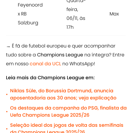
Quarta-
Feyenoord
feira,
x RB
Max
06/11, às
Salzburg
17h
→ É fã de futebol europeu e quer acompanhar
tudo sobre a
Champions League
na íntegra? Entre
em nosso
canal da UCL
no WhatsApp!
Leia mais da Champions League em:
Niklas Süle, do Borussia Dortmund, anuncia
•
aposentadoria aos 30 anos; veja explicação
Os destaques da campanha do PSG, finalista da
•
Uefa Champions League 2025/26
Seleção ideal dos jogos de volta das semifinais
•
da Champions League 2025/26