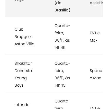
(de
assistir
Brasília)
Quarta-
Club
feira,
TNT e
Brugge x
06/11, às
Max
Aston Villa
14h45
Shakhtar
Quarta-
Donetsk x
feira,
Space
Young
06/11, às
e Max
Boys
14h45
Quarta-
Inter de
feira,
TNT e