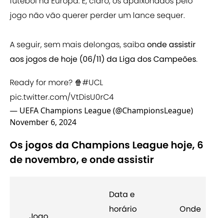
futebol na Europa. E, claro, os apaixonados pelo
jogo não vão querer perder um lance sequer.
A seguir, sem mais delongas, saiba
onde assistir
aos jogos de hoje (06/11) da Liga dos Campeões
.
Ready for more? 🍿
#UCL
pic.twitter.com/VtDisU0rC4
— UEFA Champions League (@ChampionsLeague)
November 6, 2024
Os jogos da Champions League hoje, 6
de novembro, e onde assistir
Data e
horário
Onde
Jogo