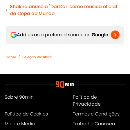
Shakira anuncia "Dai Dai" como música oficial
•
da Copa do Mundo
Add us as a preferred source on
Google
Home
/
Seleção Brasileira
Sobre 90min
Política de
Privacidade
Política de Cookies
Termos e Condições
Minute Media
Trabalhe Conosco