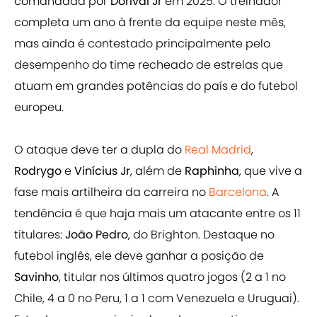
comandada por
Dorival Jr
em 2025. O treinador
completa um ano à frente da equipe neste mês,
mas ainda é contestado principalmente pelo
desempenho do time recheado de estrelas que
atuam em grandes potências do país e do futebol
europeu.
O ataque deve ter a dupla do
Real Madrid
,
Rodrygo
e
Vinícius Jr
, além de
Raphinha
, que vive a
fase mais artilheira da carreira no
Barcelona
. A
tendência é que haja mais um atacante entre os 11
titulares:
João Pedro
, do Brighton. Destaque no
futebol inglês, ele deve ganhar a posição de
Savinho
, titular nos últimos quatro jogos (2 a 1 no
Chile, 4 a 0 no Peru, 1 a 1 com Venezuela e Uruguai).