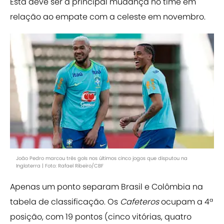
Esta deve ser a principal mudança no time em
relação ao empate com a celeste em novembro.
João Pedro marcou três gols nos últimos cinco jogos que disputou na
Inglaterra | Foto: Rafael Ribeiro/CBF
Apenas um ponto separam Brasil e Colômbia na
tabela de classificação. Os
Cafeteros
ocupam a 4ª
posição, com 19 pontos (cinco vitórias, quatro