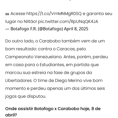
🎫 Acesse
https://t.co/VmMNMgR0SQ
e garanta seu
lugar no Niltão!
pic.twitter.com/RpUNqQK4JA
— Botafogo F.R. (@Botafogo)
April 8, 2025
Do outro lado, o Carabobo também vem de um
bom resultado: contra o Caracas, pelo
Campeonato Venezuelano. Antes, porém, perdeu
em casa para o Estudiantes, em partida que
marcou sua estreia na fase de grupos da
Libertadores. O time de Diego Merino vive bom
momento e perdeu apenas um dos últimos seis
jogos que disputou.
Onde assistir Botafogo x Carabobo hoje, 8 de
abril?