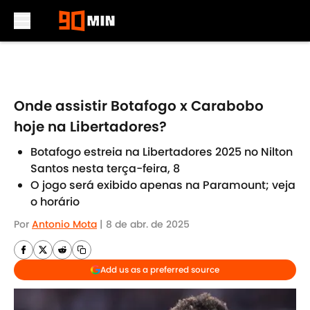
Skip to main content
Onde assistir Botafogo x Carabobo
hoje na Libertadores?
Botafogo estreia na Libertadores 2025 no Nilton
Santos nesta terça-feira, 8
O jogo será exibido apenas na Paramount; veja
o horário
Por
Antonio Mota
|
8 de abr. de 2025
Add us as a preferred source