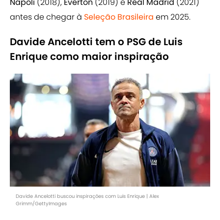
Napoli
(2018),
Everton
(2019) e
Real Madrid
(2021)
antes de chegar à
Seleção Brasileira
em 2025.
Davide Ancelotti tem o PSG de Luis
Enrique como maior inspiração
Davide Ancelotti buscou inspirações com Luis Enrique | Alex
Grimm/GettyImages