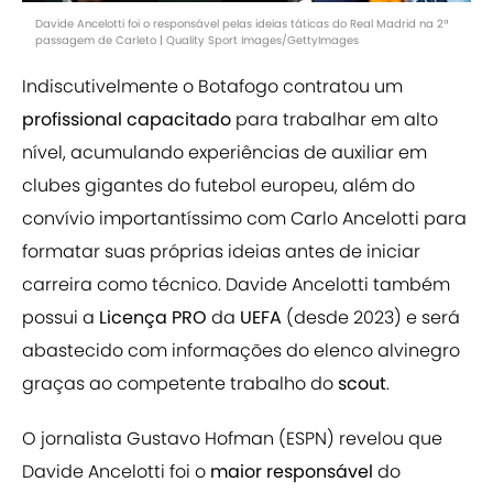
Davide Ancelotti foi o responsável pelas ideias táticas do Real Madrid na 2ª
passagem de Carleto | Quality Sport Images/GettyImages
Indiscutivelmente o Botafogo contratou um
profissional capacitado
para trabalhar em alto
nível, acumulando experiências de auxiliar em
clubes gigantes do futebol europeu, além do
convívio importantíssimo com Carlo Ancelotti para
formatar suas próprias ideias
antes de iniciar
carreira como técnico. Davide Ancelotti também
possui a
Licença PRO
da
UEFA
(desde 2023) e será
abastecido com informações do elenco alvinegro
graças ao competente trabalho do
scout
.
O jornalista Gustavo Hofman (ESPN) revelou que
Davide Ancelotti foi o
maior
responsável
do