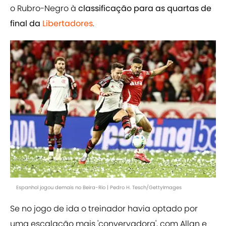
o Rubro-Negro à
classificação para as quartas de
final da
Libertadores
.
Espanhol jogou demais no Beira-Rio | Pedro H. Tesch/GettyImages
Se no jogo de ida o treinador havia optado por
uma escalação mais 'convervadora', com Allan e