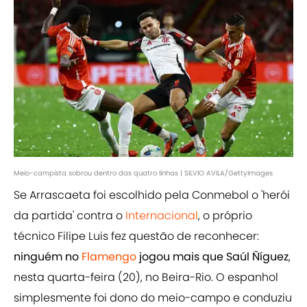
Meio-campista sobrou dentro das quatro linhas | SILVIO AVILA/GettyImages
Se Arrascaeta foi escolhido pela Conmebol o 'herói
da partida' contra o
Internacional
, o próprio
técnico Filipe Luis fez questão de reconhecer:
ninguém no
Flamengo
jogou mais que Saúl Ñíguez
,
nesta quarta-feira (20), no Beira-Rio. O espanhol
simplesmente foi dono do meio-campo e conduziu