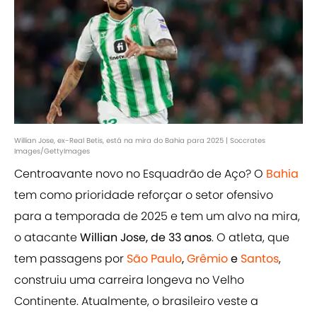
Willian Jose, ex-Real Betis, está na mira do Bahia para 2025 | Soccrates
Images/GettyImages
Centroavante novo no Esquadrão de Aço? O
Bahia
tem como prioridade reforçar o setor ofensivo
para a temporada de 2025 e tem um alvo na mira,
o atacante
Willian Jose, de 33 anos
. O atleta, que
tem passagens por
São Paulo
,
Grêmio
e
Santos
,
construiu uma carreira longeva no Velho
Continente. Atualmente, o brasileiro veste a