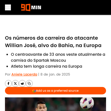
Skip to main content
Os números da carreira do atacante
Willian José, alvo do Bahia, na Europa
O centroavante de 33 anos veste atualmente a
camisa do Spartak Moscou
Atleta tem longa carreira na Europa
Por
Aniele Lacerda
|
8 de jan. de 2025
Add us as a preferred source