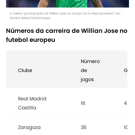
A melhor participação de Willian Jose na Europa foi no Real Sociedad | Ion
Alcoba Beitia/GettyImages
Números da carreira de Willian Jose no
futebol europeu
Número
Clube
de
Gols
jogos
Real Madrid
16
4
Castilla
Zaragoza
38
10