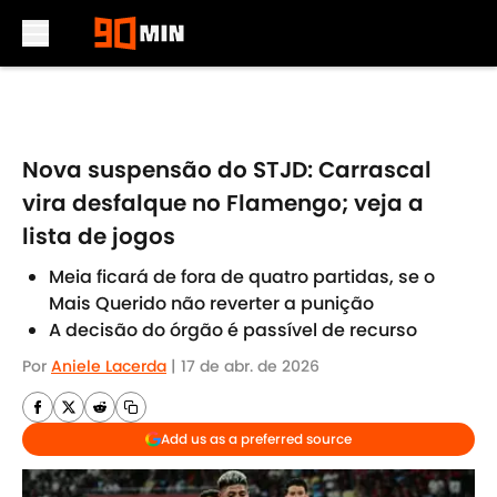
Skip to main content
Nova suspensão do STJD: Carrascal
vira desfalque no Flamengo; veja a
lista de jogos
Meia ficará de fora de quatro partidas, se o
Mais Querido não reverter a punição
A decisão do órgão é passível de recurso
Por
Aniele Lacerda
|
17 de abr. de 2026
Add us as a preferred source