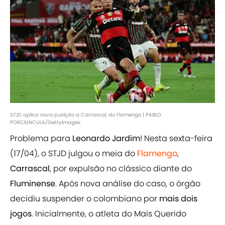
STJD aplica nova punição a Carrascal, do Flamengo | PABLO
PORCIUNCULA/GettyImages
Problema para
Leonardo Jardim
! Nesta sexta-feira
(17/04), o STJD julgou o meia do
Flamengo
,
Carrascal
, por expulsão no clássico diante do
Fluminense
. Após nova análise do caso, o órgão
decidiu suspender o colombiano por
mais dois
jogos
. Inicialmente, o atleta do Mais Querido