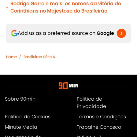
Rodrigo Garro e mais: os nomes da vitória do
•
Corinthians no Majestoso do Brasileirão
Add us as a preferred source on
Google
Home
/
Brasileirao Série A
Sobre 90min
Política de
Privacidade
Política de Cookies
Termos e Condições
Minute Media
Trabalhe Conosco