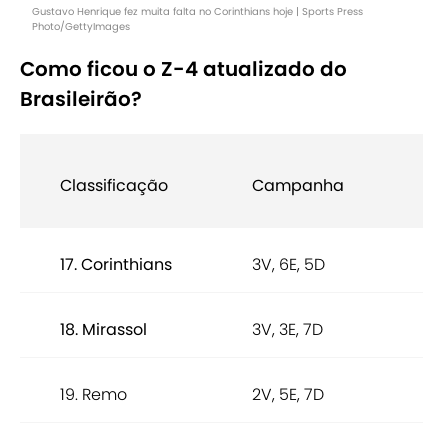
Gustavo Henrique fez muita falta no Corinthians hoje | Sports Press
Photo/GettyImages
Como ficou o Z-4 atualizado do
Brasileirão?
Po
Classificação
Campanha
co
17. Corinthians
3V, 6E, 5D
15
18. Mirassol
3V, 3E, 7D
12
19. Remo
2V, 5E, 7D
11 