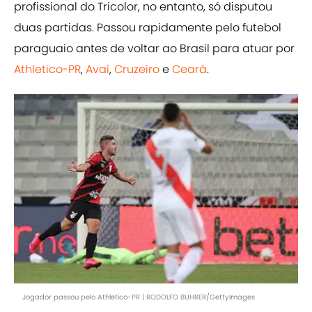
profissional do Tricolor, no entanto, só disputou
duas partidas. Passou rapidamente pelo futebol
paraguaio antes de voltar ao Brasil para atuar por
Athletico-PR
,
Avaí
,
Cruzeiro
e
Ceará
.
Jogador passou pelo Athletico-PR | RODOLFO BUHRER/GettyImages