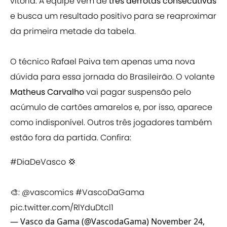
vitória. A equipe vem de
três derrotas consecutivas
e busca um resultado positivo para se reaproximar
da primeira metade da tabela.
O técnico Rafael Paiva tem apenas uma nova
dúvida para essa jornada do Brasileirão. O volante
Matheus Carvalho
vai pagar suspensão pelo
acúmulo de cartões amarelos e, por isso, aparece
como indisponível. Outros três jogadores também
estão fora da partida. Confira:
#DiaDeVasco
💢
🎨:
@vascomics
#VascoDaGama
pic.twitter.com/RlYduDtcl1
— Vasco da Gama (@VascodaGama)
November 24,