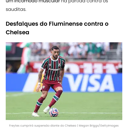
um incômodo muscular
na partida contra os
sauditas.
Desfalques do Fluminense contra o
Chelsea
Freytes cumprirá suspensão diante do Chelsea | Megan Briggs/GettyImages