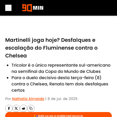
Skip to main content
Martinelli joga hoje? Desfalques e
escalação do Fluminense contra o
Chelsea
Tricolor é o único representante sul-americano
na semifinal da Copa do Mundo de Clubes
Para o duelo decisivo desta terça-feira (8)
contra o Chelsea, Renato tem dois desfalques
certos
Por
Nathalia Almeida
|
8 de jul. de 2025
Add us as a preferred source