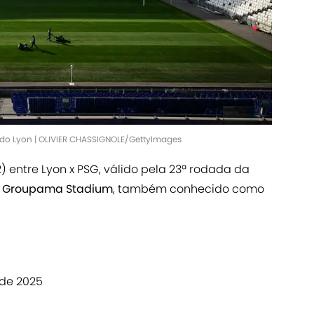
do Lyon | OLIVIER CHASSIGNOLE/GettyImages
 entre Lyon x PSG, válido pela 23ª rodada da
o
Groupama Stadium
, também conhecido como
 de 2025