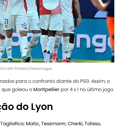
| SYLVAIN THOMAS/GettyImages
mados para o confronto diante do PSG. Assim, o
 que goleou o
Montpellier
por 4 x 1 no último jogo.
ção do Lyon
Tagliafico; Matic, Tessmann; Cherki, Tolisso,