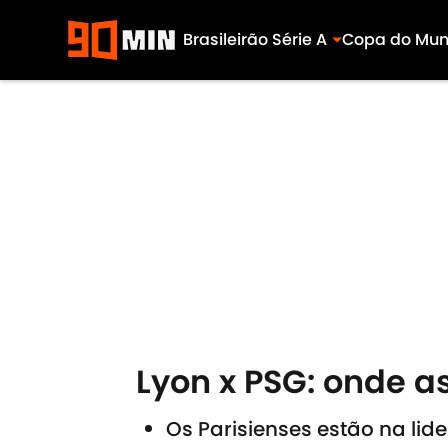
Brasileirão Série A
Copa do Mu
Skip to main content
Lyon x PSG: onde as
Os Parisienses estão na li