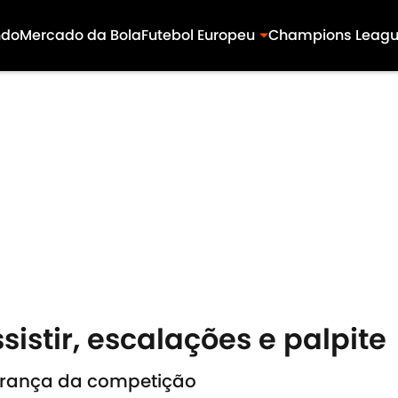
ndo
Mercado da Bola
Futebol Europeu
Champions Leag
sistir, escalações e palpite
derança da competição