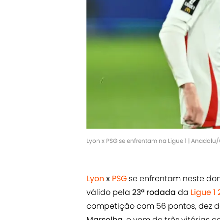
Lyon x PSG se enfrentam na Ligue 1 | Anadolu
Lyon
x
PSG
se enfrentam neste domi
válido pela
23ª rodada
da
Ligue 1
competição com 56 pontos, dez de
Marselha
, e vem de três vitórias 