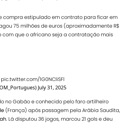
de compra estipulado em contrato para ficar em
 pagou 75 milhões de euros (aproximadamente R$
o com que o africano seja a contratação mais
️
pic.twitter.com/1G0NCliSFl
 (@OM_Portugues)
July 31, 2025
o no Gabão e conhecido pelo faro artilheiro
le
(França) após passagem pela Arábia Saudita,
iah
. Lá disputou 36 jogos, marcou 21 gols e deu