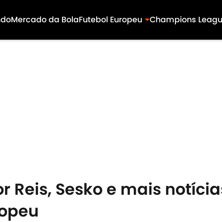
ndo
Mercado da Bola
Futebol Europeu
Champions Leag
or Reis, Sesko e mais notíc
ropeu