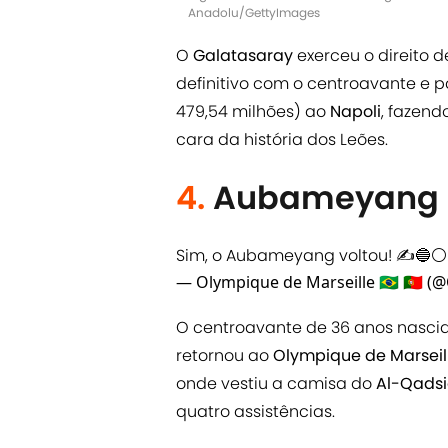
Anadolu/GettyImages
O
Galatasaray
exerceu o direito 
definitivo com o centroavante e
479,54 milhões) ao
Napoli
, fazend
cara da história dos Leões.
4.
Aubameyang
Sim, o Aubameyang voltou! ✍️🔵⚪
— Olympique de Marseille 🇧🇷 🇵🇹
O centroavante de 36 anos nascid
retornou ao
Olympique de Marseil
onde vestiu a camisa do
Al-Qads
quatro assistências.