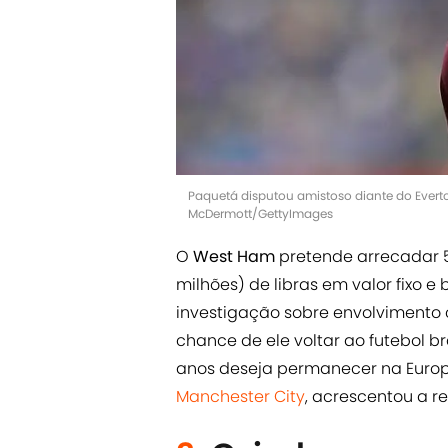
Paquetá disputou amistoso diante do Evert
McDermott/GettyImages
O
West Ham
pretende arrecadar 5
milhões) de libras em valor fixo 
investigação sobre envolvimento 
chance de ele voltar ao futebol br
anos deseja permanecer na Europ
Manchester City
, acrescentou a r