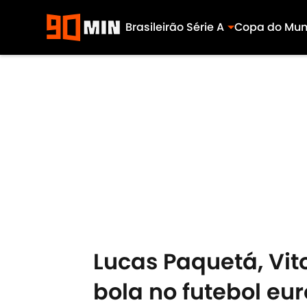
Brasileirão Série A
Copa do Mu
Skip to main content
Lucas Paquetá, Vit
bola no futebol eu