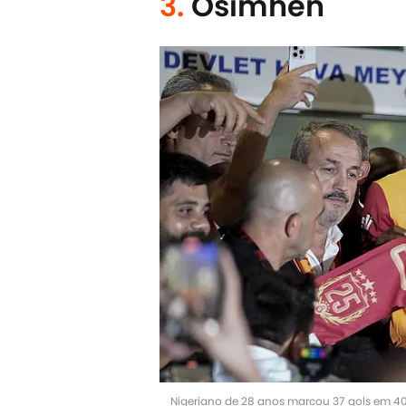
3.
Osimhen
Nigeriano de 28 anos marcou 37 gols em 40 