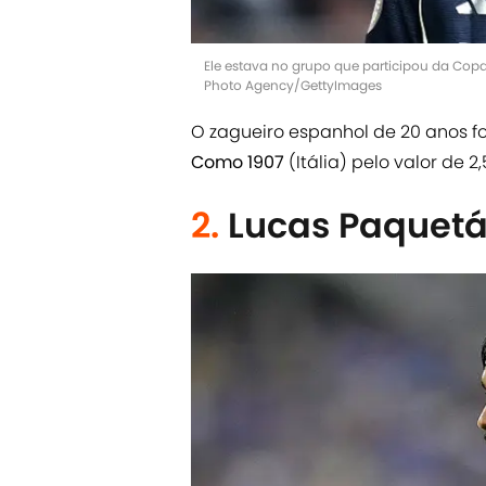
Ele estava no grupo que participou da Co
Photo Agency/GettyImages
O zagueiro espanhol de 20 anos 
Como 1907
(Itália) pelo valor de 
2.
Lucas Paquet