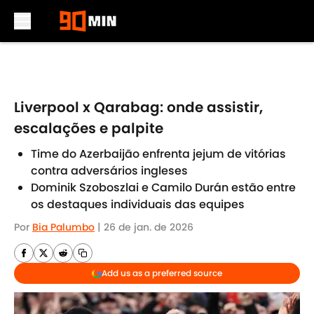
Skip to main content
Liverpool x Qarabag: onde assistir,
escalações e palpite
Time do Azerbaijão enfrenta jejum de vitórias
contra adversários ingleses
Dominik Szoboszlai e Camilo Durán estão entre
os destaques individuais das equipes
Por
Bia Palumbo
|
26 de jan. de 2026
Add us as a preferred source