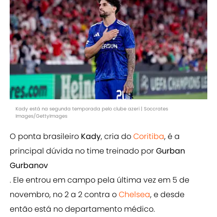
Kady está na segunda temporada pelo clube azeri | Soccrates
Images/GettyImages
O ponta brasileiro
Kady
, cria do
Coritiba
, é a
principal dúvida no time treinado por
Gurban
Gurbanov
. Ele entrou em campo pela última vez em 5 de
novembro, no 2 a 2 contra o
Chelsea
, e desde
então está no departamento médico.