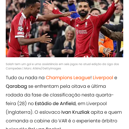
Salah tem um gol e uma assistência em seis jogos na atual edição da Liga dos
Campeões | Marc Atkins/GettyImages
Tudo ou nada na
Champions League
!
Liverpool
e
Qarabag
se enfrentam pela oitava e última
rodada da fase de classificação nesta quarta-
feira (28) no
Estádio de Anfield
, em Liverpool
(Inglaterra). O eslovaco
Ivan Kruzliak
apita e quem
comanda a cabine do VAR é o experiente árbitro