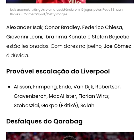
Isak acumula três gols e uma assistência em 16 jogos pelos Reds | Shaun
Brooks - CameraSport/GettyImages
Alexander Isak
,
Conor Bradley
,
Federico Chiesa
,
Giovanni Leoni
,
Ibrahima Konaté
e
Stefan Bajcetic
estão lesionados. Com dores no joelho,
Joe Gómez
é dúvida.
Provável escalação do Liverpool
Alisson, Frimpong, Endo, Van Dijk, Robertson,
Gravenberch, MacAllister, Florian Wirtz,
Szoboszlai, Gakpo (Ekitiké), Salah
Desfalques do Qarabag