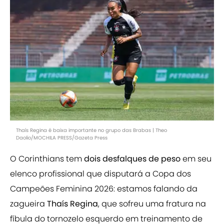
Thaís Regina é baixa importante no grupo das Brabas | Theo
Daolio/MOCHILA PRESS/Gazeta Press
O Corinthians tem
dois desfalques de peso
em seu
elenco profissional que disputará a Copa dos
Campeões Feminina 2026: estamos falando da
zagueira
Thaís Regina
, que sofreu uma fratura na
fíbula do tornozelo esquerdo em treinamento de