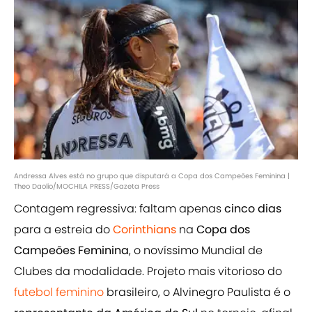
Andressa Alves está no grupo que disputará a Copa dos Campeões Feminina |
Theo Daolio/MOCHILA PRESS/Gazeta Press
Contagem regressiva: faltam apenas
cinco dias
para a estreia do
Corinthians
na
Copa dos
Campeões Feminina
, o novíssimo Mundial de
Clubes da modalidade. Projeto mais vitorioso do
futebol feminino
brasileiro, o Alvinegro Paulista é o