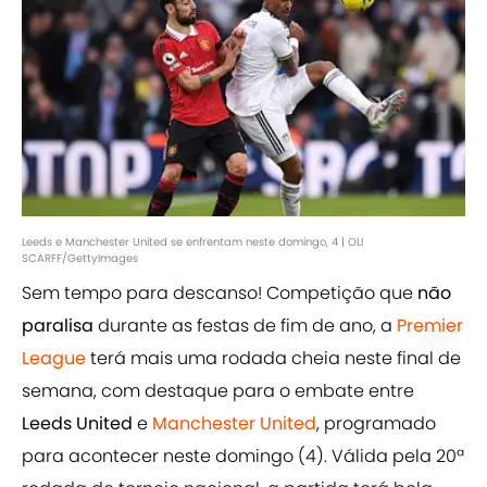
Leeds e Manchester United se enfrentam neste domingo, 4 | OLI
SCARFF/GettyImages
Sem tempo para descanso! Competição que
não
paralisa
durante as festas de fim de ano, a
Premier
League
terá mais uma rodada cheia neste final de
semana, com destaque para o embate entre
Leeds United
e
Manchester United
, programado
para acontecer neste domingo (4). Válida pela 20ª