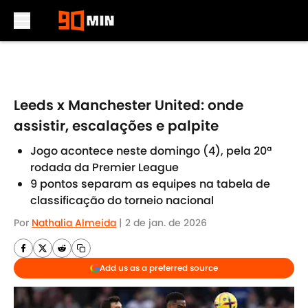
Skip to main content
Leeds x Manchester United: onde
assistir, escalações e palpite
Jogo acontece neste domingo (4), pela 20ª
rodada da Premier League
9 pontos separam as equipes na tabela de
classificação do torneio nacional
Por
Nathalia Almeida
|
2 de jan. de 2026
Add us as a preferred source