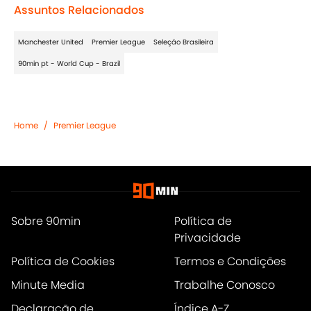
Assuntos Relacionados
Manchester United
Premier League
Seleção Brasileira
90min pt - World Cup - Brazil
Home
/
Premier League
Sobre 90min
Política de
Privacidade
Política de Cookies
Termos e Condições
Minute Media
Trabalhe Conosco
Declaração de
Índice A-Z