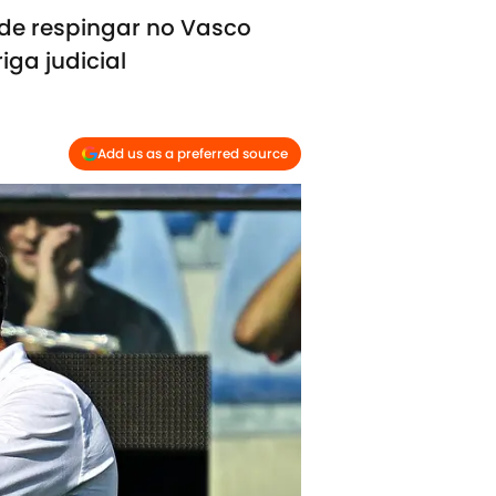
ode respingar no Vasco
ga judicial
Add us as a preferred source