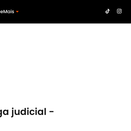
ue
Mais
a judicial -