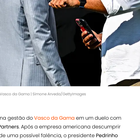
o Vasco da Gama | Simone Arveda/GettyImages
 na gestão do
Vasco da Gama
em um duelo com
Partners
. Após a empresa americana descumprir
 de uma possível falência, o presidente
Pedrinho