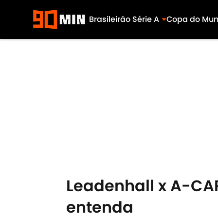
Brasileirão Série A
Copa do Mu
Skip to main content
Leadenhall x A-CAP
entenda