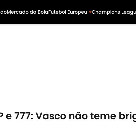
ndo
Mercado da Bola
Futebol Europeu
Champions Leag
 e 777: Vasco não teme brig