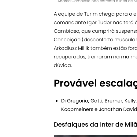
Andrea Cambiaso não enfrenta a Inter de Mi
A equipe de Turim chega para o e
comandante Igor Tudor não terá à
Cambiaso, que cumprirá suspensão
Conceição (desconforto muscular),
Arkadiusz Millik também estão for
recuperados, treinaram normalme
dúvida.
Provável escala
Di Gregorio; Gatti, Bremer, Kelly, 
Koopmeiners e Jonathan David
Desfalques da Inter de Mil