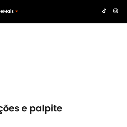
ue
Mais
ções e palpite