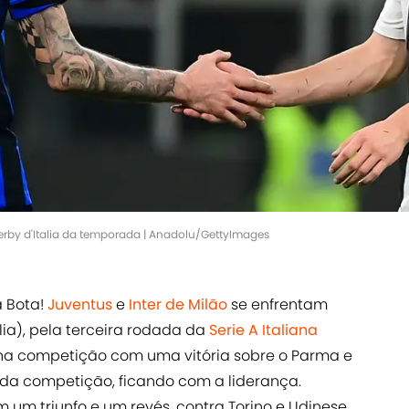
Derby d'Italia da temporada | Anadolu/GettyImages
a Bota!
Juventus
e
Inter de Milão
se enfrentam
ília), pela terceira rodada da
Serie A Italiana
u na competição com uma vitória sobre o Parma e
da competição, ficando com a liderança.
um triunfo e um revés, contra Torino e Udinese,