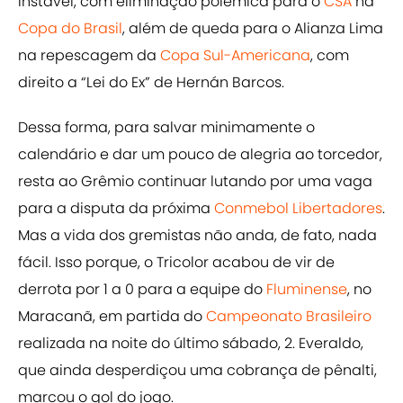
instável, com eliminação polêmica para o
CSA
na
Copa do Brasil
, além de queda para o Alianza Lima
na repescagem da
Copa Sul-Americana
, com
direito a “Lei do Ex” de Hernán Barcos.
Dessa forma, para salvar minimamente o
calendário e dar um pouco de alegria ao torcedor,
resta ao Grêmio continuar lutando por uma vaga
para a disputa da próxima
Conmebol Libertadores
.
Mas a vida dos gremistas não anda, de fato, nada
fácil. Isso porque, o Tricolor acabou de vir de
derrota por 1 a 0 para a equipe do
Fluminense
, no
Maracanã, em partida do
Campeonato Brasileiro
realizada na noite do último sábado, 2. Everaldo,
que ainda desperdiçou uma cobrança de pênalti,
marcou o gol do jogo.