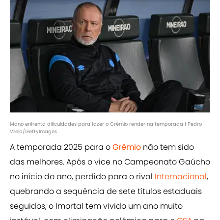
Mano enfrenta dificuldades para fazer o Grêmio render na temporada | Pedro
Vilela/GettyImages
A temporada 2025 para o
Grêmio
não tem sido
das melhores. Após o vice no Campeonato Gaúcho
no início do ano, perdido para o rival
Internacional
,
quebrando a sequência de sete títulos estaduais
seguidos, o Imortal tem vivido um ano muito