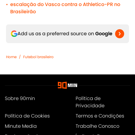
escalação do Vasco contra o Athletico-PR no
•
Brasileirão
Add us as a preferred source on
Google
Home
/
Futebol brasileiro
Sobre 90min
Política de
Privacidade
Política de Cookies
Termos e Condições
Minute Media
Trabalhe Conosco