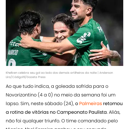
Khellven celebra seu gol ao lado dos demais artilheiros da noite | Anderson
Lira/Código19/Gazeta Press
Ao que tudo indica, a goleada sofrida para o
Novorizontino (4 a 0) no meio da semana foi um
lapso. Sim, neste sábado (24),
o
Palmeiras
retomou
a rotina de vitórias no Campeonato Paulista
. Aliás,
não foi qualquer triunfo. O time comandado pelo