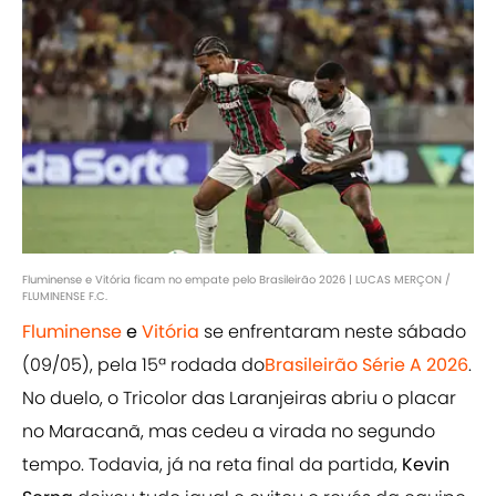
Fluminense e Vitória ficam no empate pelo Brasileirão 2026 | LUCAS MERÇON /
FLUMINENSE F.C.
Fluminense
e
Vitória
se enfrentaram neste sábado
(09/05), pela 15ª rodada do
Brasileirão Série A 2026
.
No duelo, o Tricolor das Laranjeiras abriu o placar
no Maracanã, mas cedeu a virada no segundo
tempo. Todavia, já na reta final da partida,
Kevin