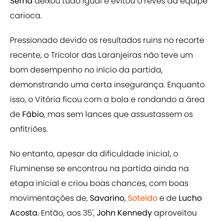
Serna
deixou tudo igual e evitou o revés da equipe
carioca.
Pressionado devido os resultados ruins no recorte
recente, o Tricolor das Laranjeiras não teve um
bom desempenho no início da partida,
demonstrando uma certa insegurança. Enquanto
isso, o Vitória ficou com a bola e rondando a área
de
Fábio
, mas sem lances que assustassem os
anfitriões.
No entanto, apesar da dificuldade inicial, o
Fluminense se encontrou na partida ainda na
etapa inicial e criou boas chances, com boas
movimentações de,
Savarino
,
Soteldo
e de
Lucho
Acosta
. Então, aos 35',
John Kennedy
aproveitou