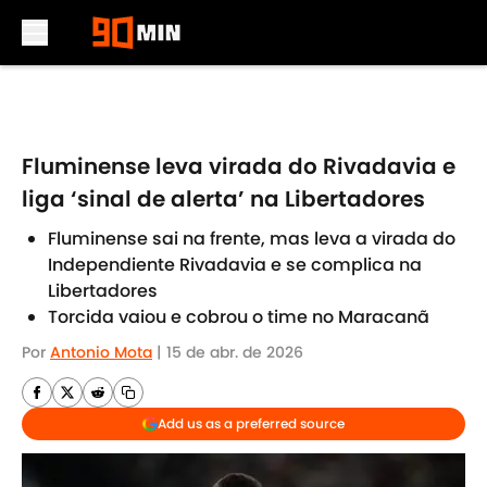
Skip to main content
Fluminense leva virada do Rivadavia e
liga ‘sinal de alerta’ na Libertadores
Fluminense sai na frente, mas leva a virada do
Independiente Rivadavia e se complica na
Libertadores
Torcida vaiou e cobrou o time no Maracanã
Por
Antonio Mota
|
15 de abr. de 2026
Add us as a preferred source