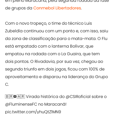
em pleno Maracanã, pela segunda rodada da fase
de grupos da
Conmebol Libertadores
.
Com o novo tropeço, o time do técnico Luis
Zubeldía continuou com um ponto e, com isso, saiu
da zona de classificação para o mata-mata. O Flu
está empatado com o lanterna Bolívar, que
empatou na rodada com o La Guaira, que tem
dois pontos. O Rivadavia, por sua vez, chegou ao
segundo triunfo em dois jogos, ficou com 100% de
aproveitamento e disparou na liderança do Grupo
C.
🇧🇷⚽🇦🇷 Virada histórica do
@CSIRoficial
sobre o
@FluminenseFC
no Maracanã!
pic.twitter.com/yhuQtZ1MN9