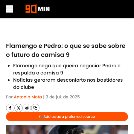
Skip to main content
Flamengo e Pedro: o que se sabe sobre
o futuro do camisa 9
Flamengo nega que queira negociar Pedro e
respalda o camisa 9
Notícias geraram desconforto nos bastidores
do clube
Por
Antonio Mota
|
3 de jul. de 2025
Add us as a preferred source