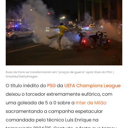
Ruas de Paris se transformaram em "praças de guerra" após título do PSG |
Anadolu/GettyImages
O título inédito do
PSG
da
UEFA Champions League
deixou o torcedor extremamente eufórico, com
uma goleada de 5 a 0 sobre a
Inter de Milão
sacramentando a campanha espetacular
comandada pelo técnico Luis Enrique na