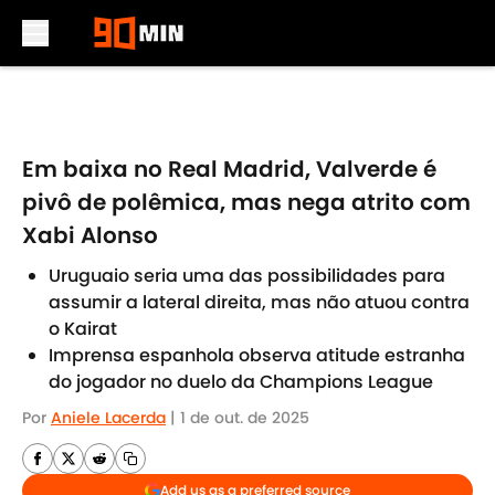
Skip to main content
Em baixa no Real Madrid, Valverde é
pivô de polêmica, mas nega atrito com
Xabi Alonso
Uruguaio seria uma das possibilidades para
assumir a lateral direita, mas não atuou contra
o Kairat
Imprensa espanhola observa atitude estranha
do jogador no duelo da Champions League
Por
Aniele Lacerda
|
1 de out. de 2025
Add us as a preferred source