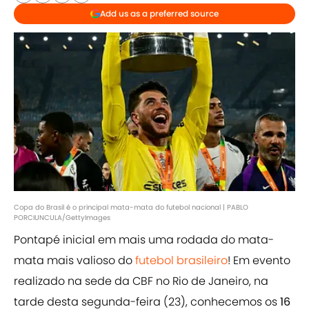
Add us as a preferred source
Copa do Brasil é o principal mata-mata do futebol nacional | PABLO
PORCIUNCULA/GettyImages
Pontapé inicial em mais uma rodada do mata-
mata mais valioso do
futebol brasileiro
! Em evento
realizado na sede da CBF no Rio de Janeiro, na
tarde desta segunda-feira (23), conhecemos os
16