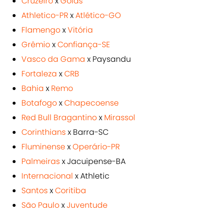
Cruzeiro
x
Goiás
Athletico-PR
x
Atlético-GO
Flamengo
x
Vitória
Grêmio
x
Confiança-SE
Vasco da Gama
x Paysandu
Fortaleza
x
CRB
Bahia
x
Remo
Botafogo
x
Chapecoense
Red Bull Bragantino
x
Mirassol
Corinthians
x Barra-SC
Fluminense
x
Operário-PR
Palmeiras
x Jacuipense-BA
Internacional
x Athletic
Santos
x
Coritiba
São Paulo
x
Juventude