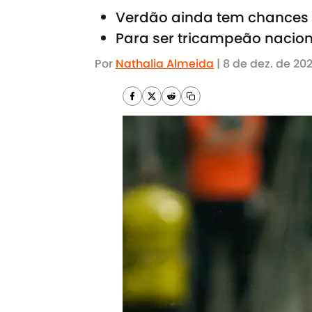
Verdão ainda tem chances r
Para ser tricampeão naciona
Por
Nathalia Almeida
|
8 de dez. de 20