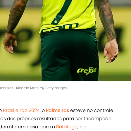
lmeiras | Ricardo Moreira/GettyImages
do
Brasileirão 2024
, o
Palmeiras
esteve no controle
s dos próprios resultados para ser tricampeão
derrota em casa
para o
Botafogo
, na