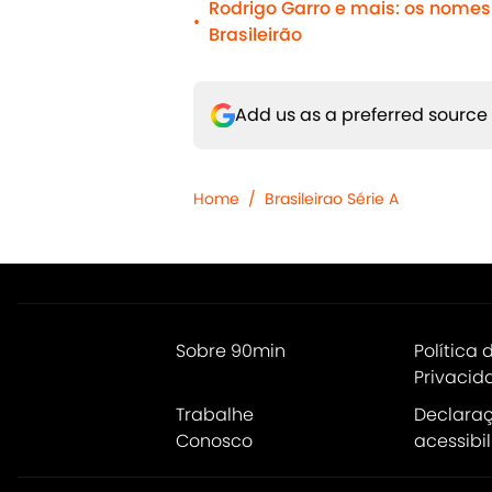
Rodrigo Garro e mais: os nomes 
•
Brasileirão
Add us as a preferred source
Home
/
Brasileirao Série A
Sobre 90min
Política 
Privacid
Trabalhe
Declara
Conosco
acessibi