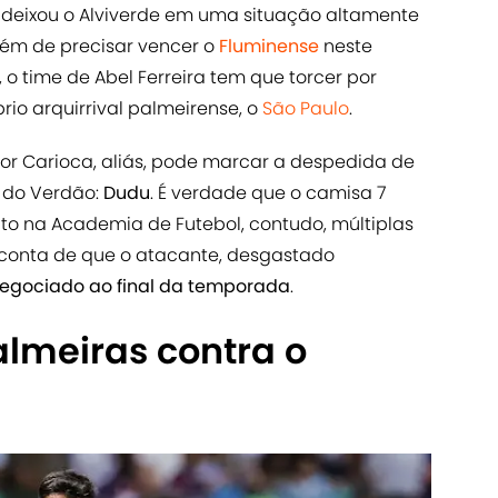
 deixou o Alviverde em uma situação altamente
lém de precisar vencer o
Fluminense
neste
, o time de Abel Ferreira tem que torcer por
rio arquirrival palmeirense, o
São Paulo
.
lor Carioca, aliás, pode marcar a despedida de
a do Verdão:
Dudu
. É verdade que o camisa 7
o na Academia de Futebol, contudo, múltiplas
 conta de que o atacante, desgastado
negociado ao final da temporada
.
almeiras contra o