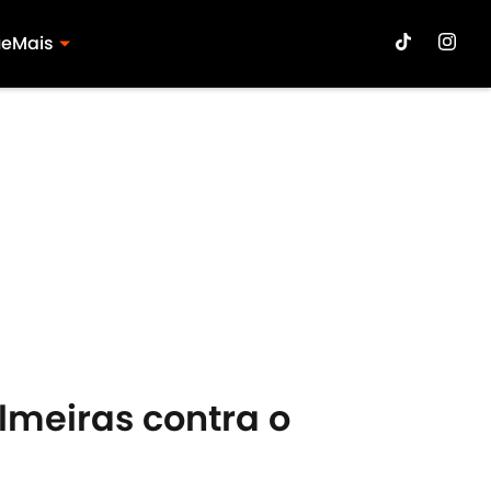
ue
Mais
lmeiras contra o