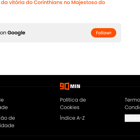
da vitória do Corinthians no Majestoso do
 on
Google
Follow
de
Política de
Termo
ade
Cookies
Condi
ção de
Índice A-Z
Cookie
lidade