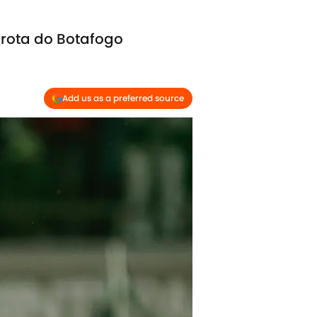
rrota do Botafogo
Add us as a preferred source