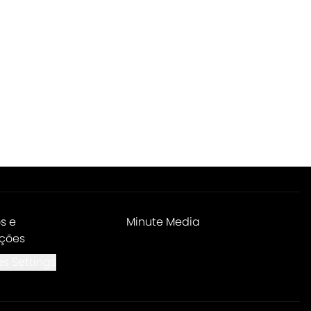
s e
Minute Media
ções
s Settings