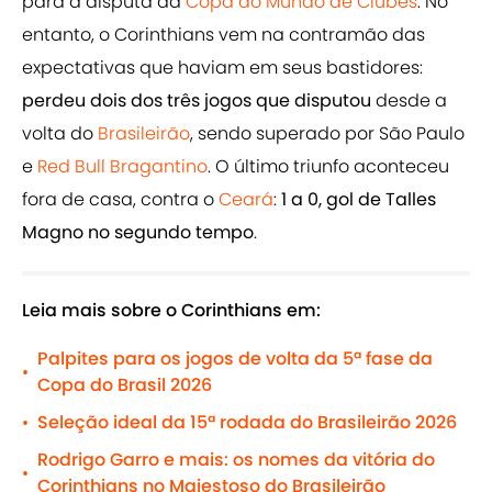
para a disputa da
Copa do Mundo de Clubes
. No
entanto, o Corinthians vem na contramão das
expectativas que haviam em seus bastidores:
perdeu dois dos três jogos que disputou
desde a
volta do
Brasileirão
, sendo superado por São Paulo
e
Red Bull Bragantino
. O último triunfo aconteceu
fora de casa, contra o
Ceará
:
1 a 0, gol de Talles
Magno no segundo tempo
.
Leia mais sobre o Corinthians em:
Palpites para os jogos de volta da 5ª fase da
•
Copa do Brasil 2026
Seleção ideal da 15ª rodada do Brasileirão 2026
•
Rodrigo Garro e mais: os nomes da vitória do
•
Corinthians no Majestoso do Brasileirão