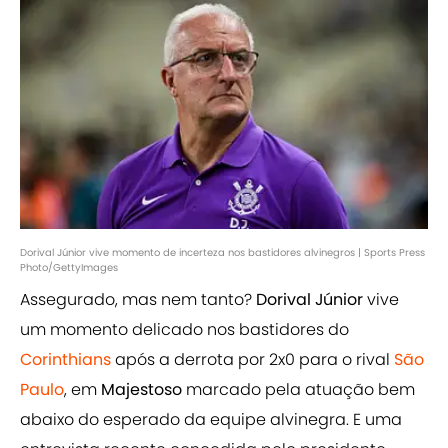
Dorival Júnior vive momento de incerteza nos bastidores alvinegros | Sports Press
Photo/GettyImages
Assegurado, mas nem tanto?
Dorival Júnior
vive
um momento delicado nos bastidores do
Corinthians
após a derrota por 2x0 para o rival
São
Paulo
, em
Majestoso
marcado pela atuação bem
abaixo do esperado da equipe alvinegra. E uma