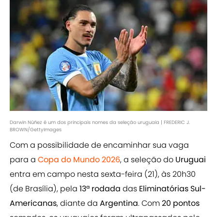
Darwin Núñez é um dos principais nomes da seleção uruguaia | FREDERIC J.
BROWN/GettyImages
Com a possibilidade de encaminhar sua vaga
para a
Copa do Mundo 2026
, a seleção do
Uruguai
entra em campo nesta sexta-feira (21), às 20h30
(de Brasília), pela
13ª rodada
das
Eliminatórias Sul-
Americanas
, diante da
Argentina
. Com
20 pontos