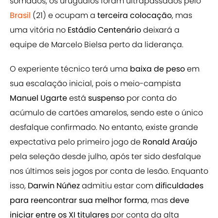
somados, os uruguaios foram ultrapassados pelo
Brasil
(21) e ocupam a
terceira colocação
, mas
uma vitória no
Estádio
Centenário
deixará a
equipe de Marcelo Bielsa perto da liderança.
O experiente técnico terá uma
baixa de peso
em
sua escalação inicial, pois o meio-campista
Manuel Ugarte
está
suspenso
por conta do
acúmulo de cartões amarelos, sendo este o único
desfalque confirmado. No entanto, existe grande
expectativa pelo primeiro jogo de
Ronald Araújo
pela seleção desde julho, após ter sido desfalque
nos últimos seis jogos por conta de lesão. Enquanto
isso,
Darwin Núñez
admitiu estar com
dificuldades
para reencontrar sua melhor forma
, mas
deve
iniciar entre os XI titulares
por conta da alta