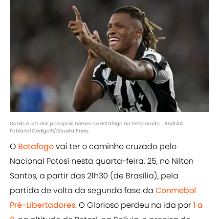
Danilo é um dos principais nomes do Botafogo na temporada | AndrÃ©
Fabiano/Código19/Gazeta Press
O
Botafogo
vai ter o caminho cruzado pelo
Nacional Potosí nesta quarta-feira, 25, no Nilton
Santos, a partir das 21h30 (de Brasília), pela
partida de volta da segunda fase da
Conmebol
Pré-Libertadores
. O Glorioso perdeu na ida por
1 a