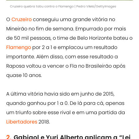
Cruzeiro quebra tabu contra o Flamengo | Pedro Vilela/GettyImages
O
Cruzeiro
conseguiu uma grande vitória no
Mineirão no fim de semana. Empurrado por mais
de 50 mil pessoas, o time de Belo Horizonte bateu o
Flamengo
por 2 a 1 e emplacou um resultado
importante. Além disso, com esse resultado a
Raposa voltou a vencer o Fla no Brasileirão após
quase 10 anos.
A última vitória havia sido em junho de 2015,
quando ganhou por 1 a 0. De lá para cá, apenas
um triunfo sobre esse rival e em uma partida da
Libertadores
2018.
2.
Gabigol e Yuri Alberto aplicam a “Lei