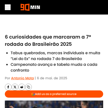
Skip to main content
6 curiosidades que marcaram a 7ª
rodada do Brasileirão 2025
Tabus quebrados, marcas individuais e muita
“Lei do Ex” na rodada 7 do Brasileirão
Campeonato avança e tabela muda a cada
confronto
Por
Antonio Mota
|
6 de mai. de 2025
Add us as a preferred source