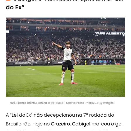
do Ex”
Yuri Alberto brilhou contra o ex-clube | Sports Press Photo/GettyImages
A “Lei do Ex” não decepcionou na 7ª rodada do
Brasileirão. Hoje no
Cruzeiro
,
Gabigol
marcou o gol