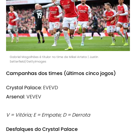
Gabriel Magalhães é titular no time de Mikel Arteta | Justin
Setterfield/GettyImages
Campanhas dos times (últimos cinco jogos)
Crystal Palace
: EVEVD
Arsenal
: VEVEV
V = Vitória; E = Empate; D = Derrota
Desfalques do Crystal Palace