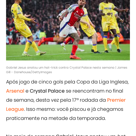
Gabriel Jesus anotou um hat-trick contra Crystal Palace nesta semana | James
Gill - Danehouse/GettyImages
Após jogo de cinco gols pela Copa da Liga Inglesa,
Arsenal
e
Crystal Palace
se reencontram no final
de semana, desta vez pela 17ª rodada da
Premier
League
. Isso mesmo: você piscou e já chegamos
praticamente na metade da temporada.