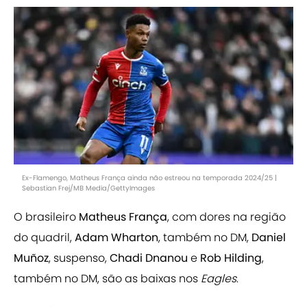
Ex-Flamengo, Matheus França ainda não estreou na temporada 2024/25 |
Sebastian Frej/MB Media/GettyImages
O brasileiro
Matheus França
, com dores na região
do quadril,
Adam Wharton
, também no DM,
Daniel
Muñoz
, suspenso,
Chadi Dnanou
e
Rob Hilding
,
também no DM, são as baixas nos
Eagles
.