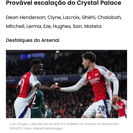
Provável escalação do Crystal Palace
Dean Henderson; Clyne, Lacroix, Ghéhi, Chalobah,
MItchell, Lerma, Eze, Hughes, Sarr, Mateta
Desfalques do Arsenal
Com 10 gols, o alemão Kai Havertz é o artilheiro do Arsenal na temporada
2024/25 | Marc Atkins/GettyImages