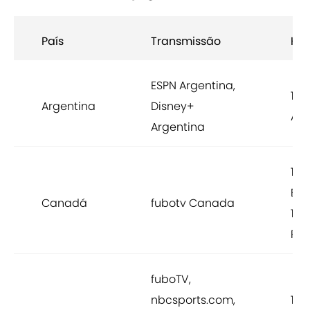
País
Transmissão
Hor
ESPN Argentina,
14:
Argentina
Disney+
ART
Argentina
12:
EST
Canadá
fubotv Canada
10:
PST
fuboTV,
nbcsports.com,
12: