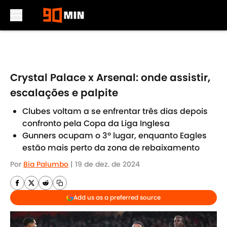
Skip to main content
Crystal Palace x Arsenal: onde assistir,
escalações e palpite
Clubes voltam a se enfrentar três dias depois
confronto pela Copa da Liga Inglesa
Gunners ocupam o 3º lugar, enquanto Eagles
estão mais perto da zona de rebaixamento
Por
Bia Palumbo
|
19 de dez. de 2024
Add us as a preferred source