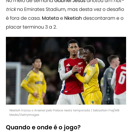
No meio de semana
Gabriel Jesus
anotou um
hat-
trick
no Emirates Stadium, mas desta vez o desafio
é fora de casa.
Mateta
e
Nketiah
descontaram e o
placar terminou 3 a 2.
Nketiah trocou o Arsenal pelo Palace nesta temporada | Sebastian Frej/MB
Media/GettyImages
Quando e onde é o jogo?