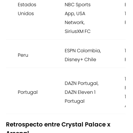
Estados
NBC Sports
EST
Unidos
App, USA
10:
Network,
PST
SiriusXM FC
ESPN Colombia,
12:
Peru
Disney+ Chile
PET
17:
DAZN Portugal,
PTC
Portugal
DAZN Eleven 1
16:
Portugal
AZ
Retrospecto entre Crystal Palace x