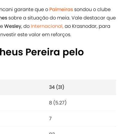
cincani garante que o
Palmeiras
sondou o clube
lhes
sobre a situação do meia. Vale destacar que
de
Wesley
, do
Internacional,
ao Krasnodar, para
investir este valor em reforços.
eus Pereira pelo
34 (31)
8 (5.27)
7