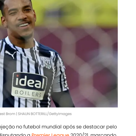
est Brom | SHAUN BOTTERILL/GettyImages
jeção no futebol mundial após se destacar pelo
 disputando a
Premier League
2020/21, marcando