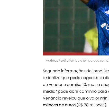
Matheus Pereira fechou a temporada como ar
Segundo informações do jornalista
e sinaliza que
pode negociar
o atl
de vender o camisa 10, mas a c
média”
pode abrir caminho para a
Venâncio revelou que o valor mín
milhões de euros
(R$ 78 milhões).