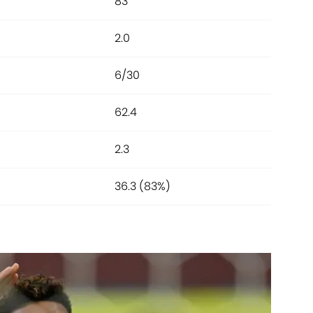
83
2.0
6/30
62.4
2.3
36.3 (83%)